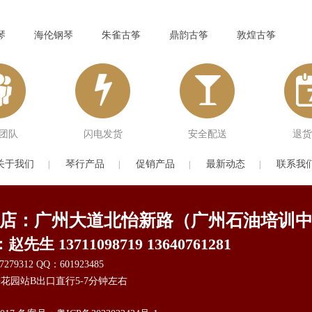
琴
海伦钢琴
朱雀古筝
鼎韵古筝
敦煌古筝
团队
闪电发货
安全配送
退货
关于我们
琴行产品
促销产品
最新动态
联系我
|
|
|
|
店：广州大道北怡新路（广州石油培训
先生 13711098719 13640761281
279312 QQ：601923485
花园站B出口直行5-7分钟左右