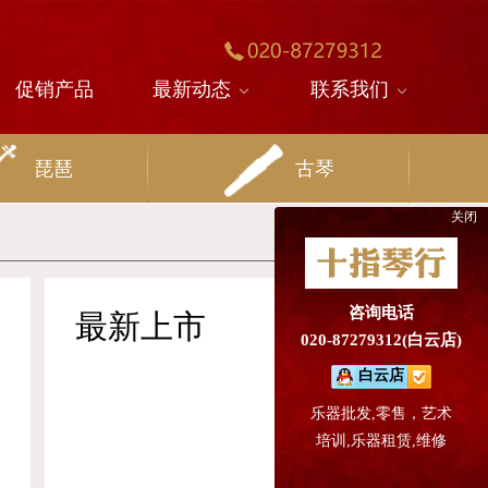
促销产品
最新动态
联系我们
琵琶
古琴
关闭
在
线
客
服
咨询电话
最新上市
020-87279312(白云店)
白云店
乐器批发,零售，艺术
培训,乐器租赁,维修