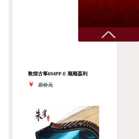
敦煌古筝694PP-E 顺顺荔利
￥
原价元