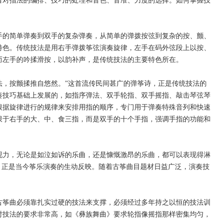
者对指法的编排、技巧的处理和音色、音准、力度的选择。如何掌握技
的简单弹奏到双手的复杂弹奏，从简单的弹拨按弦到复杂的按、颤、
特色。传统技法是用右手弹拨筝弦演奏旋律，左手在码外弦段上以按、
而左手的吟揉滑按，以韵补声，是传统技法的主要特色所在。
，按颤揉推自悠然。”这首流传民间甚广的弹筝诗，正是传统技法的
奏技巧基础上发展的，如指序弹法、双手轮指、双手摇指、敲击琴弦琴
根据旋律进行的规律来安排用指的顺序，专门用于弹奏特殊音列和快速
限于右手的大、中、食三指，而是双手的十个手指，强调手指的功能和
力，无论是如泣如诉的乐曲，还是慷慨激昂的乐曲，都可以表现得淋
，正是当今筝乐演奏的生动反映。随着古筝曲目题材日益广泛，演奏技
。
筝曲必须靠扎实过硬的技法来支撑，必须经过多年持之以恒的技法训
对技法的要求非常高，如《彝族舞曲》要求轮指像摇指那样密集均匀，