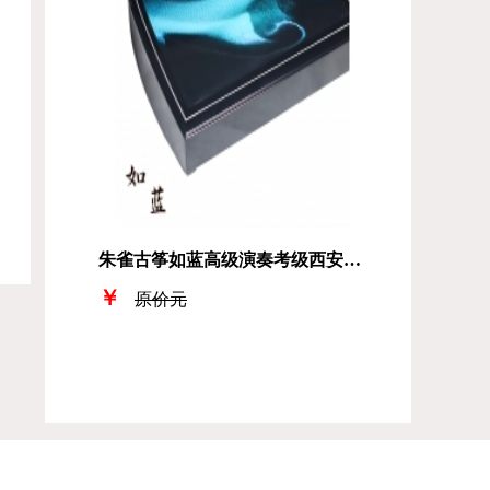
朱雀古筝如蓝高级演奏考级西安音乐学院
￥
原价元