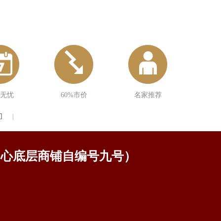
无忧
60%市价
名家推荐
们
|
中心底层商铺自编号九号）