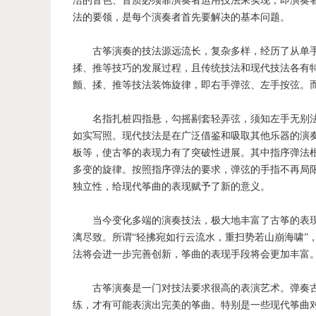
洁的音色、音质必须靠演奏者运用技法来实现，即演奏
法的要领，是每个演奏者首先要解决的基本问题。
古筝演奏的技法源远流长，复杂多样，经历了从单手
揉、推等技巧的发展过程，且传统技法和现代技法各有
颤、揉、推等技法装饰旋律，即右手弹弦、左手按弦。
名指扎桩四指悬，勾摇剔套轻弄弦，须知左手无别法
如实写照。现代技法是在广泛借鉴和吸取其他乐器的演
板等，使古筝的表现力有了突破性进展。其中指序弹法
多变的旋律。按照指序弹法的要求，弹弦的手指不再局
独立性，给现代筝曲的表现赋予了新的意义。
当今变化多端的演奏技法，极大地丰富了古筝的表现
漓尽致。所谓“轻拂宛如行云流水，重扫势若山崩海啸”
法将会进一步完善创新，筝曲的表现手段将会更加丰富
古筝演奏是一门对技法要求很高的表演艺术。弹奏古
练，才有可能表演出完美的筝曲。特别是一些现代筝曲