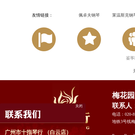
友情链接：
佩卓夫钢琴
莱温斯克钢
鉴筝
梅花园
联系人：赵
关闭
电话：020-87
地铁3号线梅
广州市十指琴行 （白云店）