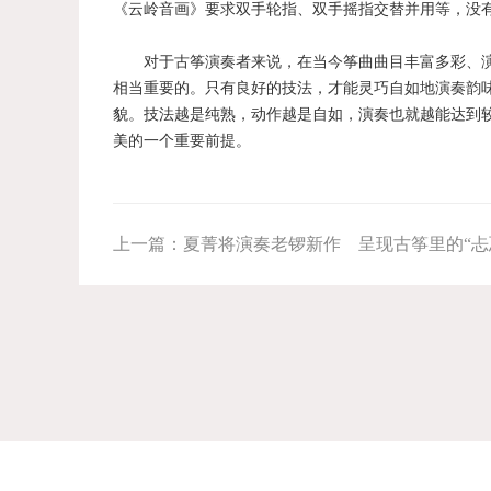
《云岭音画》要求双手轮指、双手摇指交替并用等，没
对于古筝演奏者来说，在当今筝曲曲目丰富多彩、演
相当重要的。只有良好的技法，才能灵巧自如地演奏韵
貌。技法越是纯熟，动作越是自如，演奏也就越能达到
美的一个重要前提。
上一篇：
夏菁将演奏老锣新作 呈现古筝里的“忐